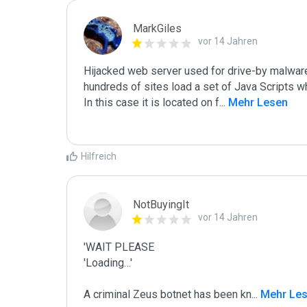
MarkGiles
vor 14 Jahren
Hijacked web server used for drive-by malware
hundreds of sites load a set of Java Scripts wh
In this case it is located on f
...
 Mehr Lesen
Hilfreich
NotBuyingIt
vor 14 Jahren
'WAIT PLEASE

'Loading…'

A criminal Zeus botnet has been kn
...
 Mehr Le