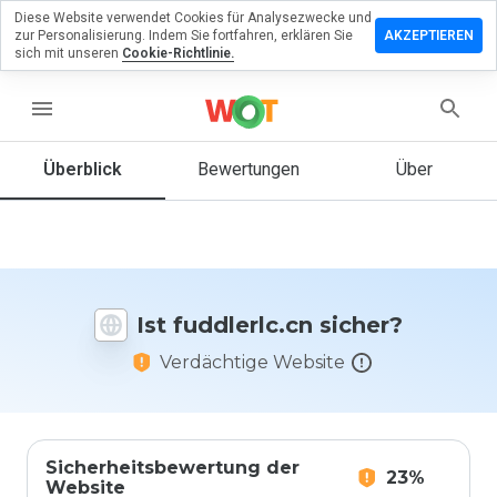
Diese Website verwendet Cookies für Analysezwecke und
terlassen
zur Personalisierung. Indem Sie fortfahren, erklären Sie
AKZEPTIEREN
 eine
sich mit unseren
Cookie-Richtlinie.
wertung
menu
dlerlc.cn
Überblick
Bewertungen
Über
Wie
würden
Sie diese
Website
Ist fuddlerlc.cn sicher?
auf einer
Skala von
Verdächtige Website
1 bis 5
bewerten?
Sicherheitsbewertung der
23%
Website