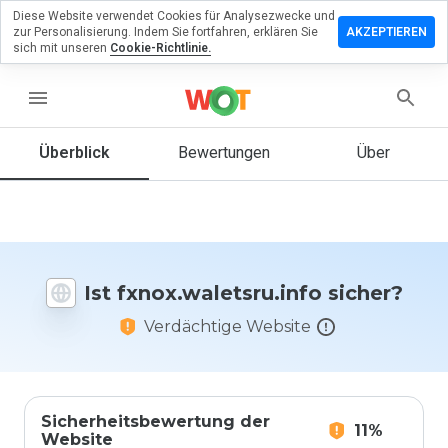
Diese Website verwendet Cookies für Analysezwecke und
lassen Sie
zur Personalisierung. Indem Sie fortfahren, erklären Sie
AKZEPTIEREN
Bewertung zu
sich mit unseren
Cookie-Richtlinie.
waletsru.info
menu
Überblick
Bewertungen
Über
Wie
würden
Sie diese
Website
auf einer
Skala von
Ist fxnox.waletsru.info sicher?
1 bis 5
bewerten?
Verdächtige Website
Sicherheitsbewertung der
11%
Website