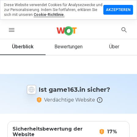
Diese Website verwendet Cookies für Analysezwecke und
terlassen
zur Personalisierung. Indem Sie fortfahren, erklären Sie
AKZEPTIEREN
 eine
sich mit unseren
Cookie-Richtlinie.
wertung
menu
me163.in
Überblick
Bewertungen
Über
Wie
würden
Sie diese
Website
Ist game163.in sicher?
auf einer
Skala von
Verdächtige Website
1 bis 5
bewerten?
Sicherheitsbewertung der
17%
Website