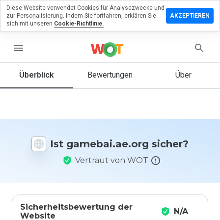
Diese Website verwendet Cookies für Analysezwecke und
erlassen
zur Personalisierung. Indem Sie fortfahren, erklären Sie
AKZEPTIEREN
eine
sich mit unseren
Cookie-Richtlinie.
rtung zu
bai.ae.org
menu
Überblick
Bewertungen
Über
Wie
würden
Sie diese
Website
auf einer
Ist gamebai.ae.org sicher?
Skala von
1 bis 5
Vertraut von WOT
bewerten?
Sicherheitsbewertung der
N/A
Website