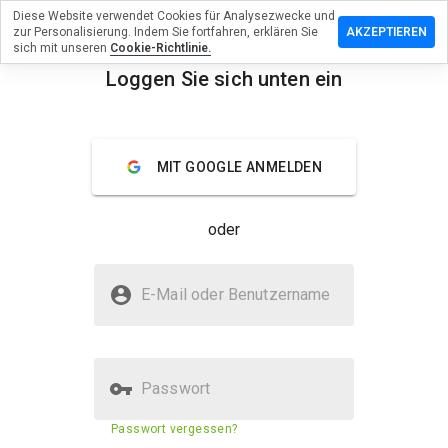
Diese Website verwendet Cookies für Analysezwecke und
assen Sie
zur Personalisierung. Indem Sie fortfahren, erklären Sie
AKZEPTIEREN
ewertung zu
sich mit unseren
Cookie-Richtlinie.
egassuper.ru
Loggen Sie sich unten ein
menu
Überblick
Bewertungen
Über
MIT GOOGLE ANMELDEN
Wie
würden
Sie diese
oder
Website
auf einer
Skala von
Ist gamezvegassuper.ru sicher?
1 bis 5
E-Mail oder Benutzername
bewerten?
Nicht vertrauenswürdig durch WOT
Passwort
Sicherheitsbewertung der
N/A
Passwort vergessen?
Website