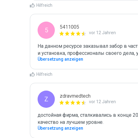
Hilfreich
5411005
5
vor 12 Jahren
На данном ресурсе заказывал забор в част
и установка, профессионалы своего дела, 
Übersetzung anzeigen
Hilfreich
zdravmedtech
Z
vor 12 Jahren
достойная фирма, сталкивались в конце 201
качество на лучшем уровне.
Übersetzung anzeigen