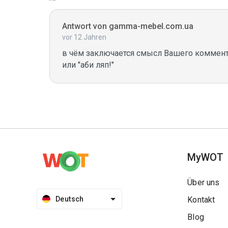
Antwort von gamma-mebel.com.ua
vor 12 Jahren
в чём заключается смысл Вашего коммента
или "аби ляп!"
MyWOT
Über uns
Deutsch
Kontakt
Blog