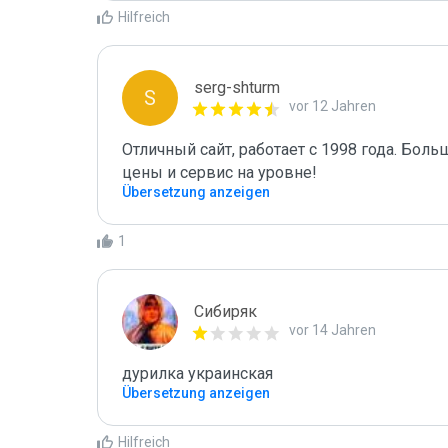
Hilfreich
serg-shturm
S
vor 12 Jahren
Отличный сайт, работает с 1998 года. Бол
цены и сервис на уровне!
Übersetzung anzeigen
1
Сибиряк
vor 14 Jahren
дурилка украинская
Übersetzung anzeigen
Hilfreich