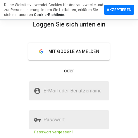
Diese Website verwendet Cookies für Analysezwecke und
terlassen
zur Personalisierung. Indem Sie fortfahren, erklären Sie
AKZEPTIEREN
 eine
sich mit unseren
Cookie-Richtlinie.
wertung
Loggen Sie sich unten ein
menu
meds.net
Überblick
Bewertungen
Über
MIT GOOGLE ANMELDEN
Wie
oder
würden
Sie diese
Website
Ist gkimeds.net sicher?
auf einer
E-Mail oder Benutzername
Skala von
Unbekannte Website
1 bis 5
bewerten?
Passwort
Sicherheitsbewertung der
27%
Passwort vergessen?
Website