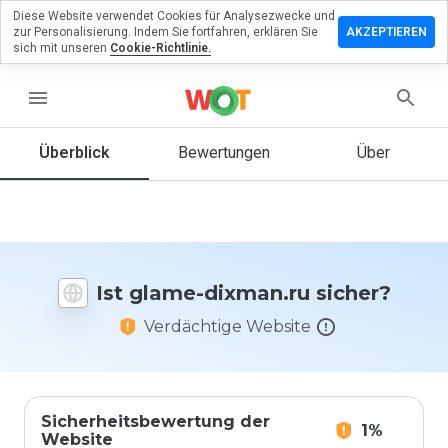
Diese Website verwendet Cookies für Analysezwecke und
terlassen
zur Personalisierung. Indem Sie fortfahren, erklären Sie
AKZEPTIEREN
 eine
sich mit unseren
Cookie-Richtlinie.
wertung
glame-
menu
man.ru
Überblick
Bewertungen
Über
Wie
würden
Sie diese
Website
Ist glame-dixman.ru sicher?
auf einer
Skala von
Verdächtige Website
1 bis 5
bewerten?
Sicherheitsbewertung der
1%
Website