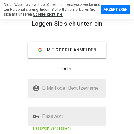
Diese Website verwendet Cookies für Analysezwecke und
terlassen
zur Personalisierung. Indem Sie fortfahren, erklären Sie
AKZEPTIEREN
 eine
sich mit unseren
Cookie-Richtlinie.
wertung
Loggen Sie sich unten ein
menu
eys.pro
Überblick
Bewertungen
Über
MIT GOOGLE ANMELDEN
Wie
oder
würden
Sie diese
Website
Ist gokeys.pro sicher?
auf einer
E-Mail oder Benutzername
Skala von
Vertraut von WOT
1 bis 5
bewerten?
Passwort
Sicherheitsbewertung der
N/A
Passwort vergessen?
Website