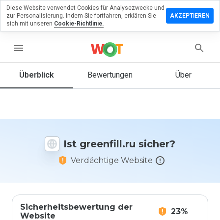
Diese Website verwendet Cookies für Analysezwecke und
terlassen
zur Personalisierung. Indem Sie fortfahren, erklären Sie
AKZEPTIEREN
 eine
sich mit unseren
Cookie-Richtlinie.
wertung
menu
enfill.ru
Überblick
Bewertungen
Über
Wie
würden
Sie diese
Website
Ist greenfill.ru sicher?
auf einer
Skala von
Verdächtige Website
1 bis 5
bewerten?
Sicherheitsbewertung der
23%
Website