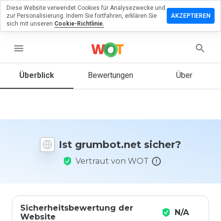
Diese Website verwendet Cookies für Analysezwecke und
terlassen
zur Personalisierung. Indem Sie fortfahren, erklären Sie
AKZEPTIEREN
 eine
sich mit unseren
Cookie-Richtlinie.
wertung
menu
mbot.net
Überblick
Bewertungen
Über
Wie
würden
Sie diese
Website
Ist grumbot.net sicher?
auf einer
Skala von
Vertraut von WOT
1 bis 5
bewerten?
Sicherheitsbewertung der
N/A
Website