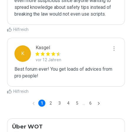
even more suspicious since anyone wanting to 
spread knowledge about safety tips instead of 
breaking the law would not even use scripts.
Hilfreich
Kasgel
K
vor 12 Jahren
Best forum ever! You get loads of advices from 
pro people!
Hilfreich
1
2
3
4
5
...
6
Über WOT