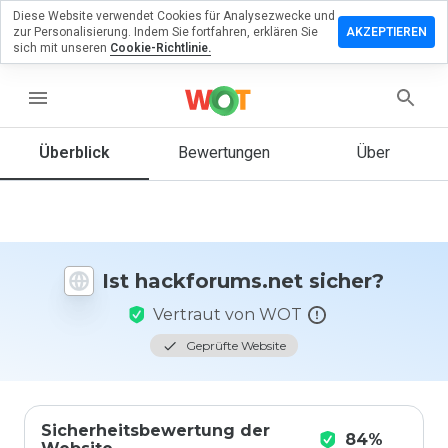
Diese Website verwendet Cookies für Analysezwecke und
erlassen
zur Personalisierung. Indem Sie fortfahren, erklären Sie
AKZEPTIEREN
eine
sich mit unseren
Cookie-Richtlinie.
rtung zu
forums.net
menu
Überblick
Bewertungen
Über
Wie
würden
Sie diese
Website
auf einer
Ist hackforums.net sicher?
Skala von
1 bis 5
Vertraut von WOT
bewerten?
Geprüfte Website
Sicherheitsbewertung der
84%