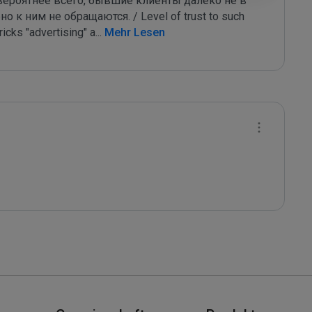
вероятнее всего, бывшие клиенты далеко не в 
 к ним не обращаются. / Level of trust to such 
tricks "advertising" a
...
 Mehr Lesen