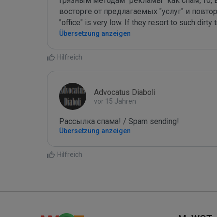
грязным методам "рекламы" как спам, то, 
восторге от предлагаемых "услуг" и повторно
"office" is very low. If they resort to such dirty 
Übersetzung anzeigen
Hilfreich
Advocatus Diaboli
vor 15 Jahren
Рассылка спама! / Spam sending!
Übersetzung anzeigen
Hilfreich