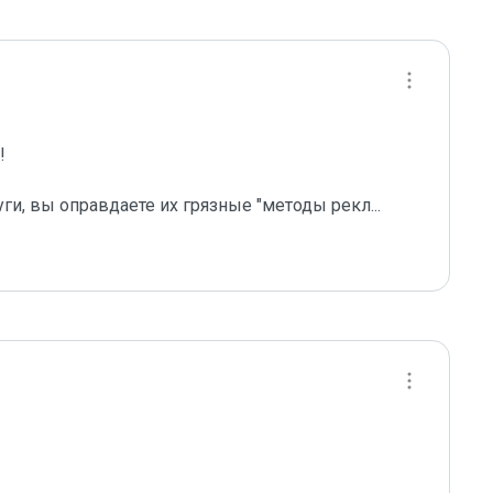
 

уги, вы оправдаете их грязные "методы рекл
...