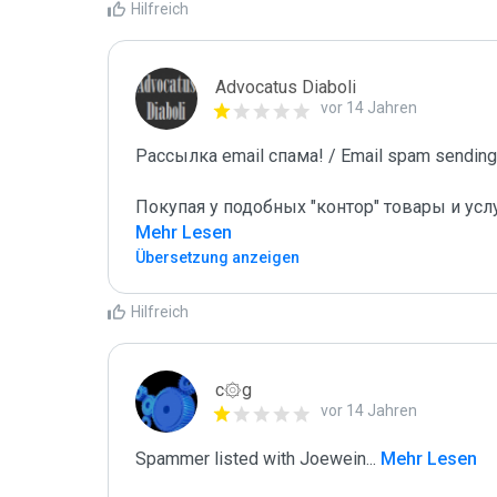
Hilfreich
Advocatus Diaboli
vor 14 Jahren
Рассылка email спама! / Email spam sending!
Покупая у подобных "контор" товары и усл
Mehr Lesen
Übersetzung anzeigen
Hilfreich
c۞g
vor 14 Jahren
Spammer listed with Joewein
...
 Mehr Lesen