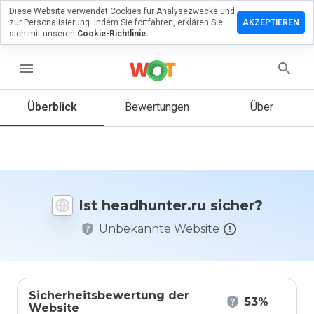
Diese Website verwendet Cookies für Analysezwecke und
terlassen
zur Personalisierung. Indem Sie fortfahren, erklären Sie
AKZEPTIEREN
 eine
sich mit unseren
Cookie-Richtlinie.
ertung
menu
dhunter.ru
Überblick
Bewertungen
Über
Wie
würden
Sie diese
Website
Ist headhunter.ru sicher?
auf einer
Skala von
Unbekannte Website
1 bis 5
bewerten?
Sicherheitsbewertung der
53%
Website