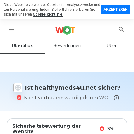
Diese Website verwendet Cookies für Analysezwecke und
lassen Sie
zur Personalisierung. Indem Sie fortfahren, erklären Sie
AKZEPTIEREN
Bewertung zu
sich mit unseren
Cookie-Richtlinie.
hymeds4u.net
menu
Überblick
Bewertungen
Über
Wie
würden
Sie diese
Website
auf einer
Skala von
Ist healthymeds4u.net sicher?
1 bis 5
bewerten?
Nicht vertrauenswürdig durch WOT
Sicherheitsbewertung der
3%
Website