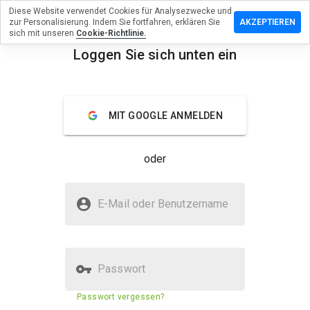
Diese Website verwendet Cookies für Analysezwecke und
terlassen
zur Personalisierung. Indem Sie fortfahren, erklären Sie
AKZEPTIEREN
 eine
sich mit unseren
Cookie-Richtlinie.
wertung
Loggen Sie sich unten ein
menu
rdgive.cn
Überblick
Bewertungen
Über
MIT GOOGLE ANMELDEN
Wie
oder
würden
Sie diese
Website
Ist heardgive.cn sicher?
auf einer
E-Mail oder Benutzername
Skala von
Verdächtige Website
1 bis 5
bewerten?
Passwort
Sicherheitsbewertung der
N/A
Passwort vergessen?
Website