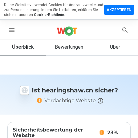
Diese Website verwendet Cookies für Analysezwecke und
erlassen
zur Personalisierung. Indem Sie fortfahren, erklären Sie
AKZEPTIEREN
eine
sich mit unseren
Cookie-Richtlinie.
rtung zu
ingshaw.cn
menu
Überblick
Bewertungen
Über
Wie
würden
Sie diese
Website
auf einer
Ist hearingshaw.cn sicher?
Skala von
1 bis 5
Verdächtige Website
bewerten?
Sicherheitsbewertung der
23%
Website