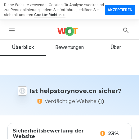
Diese Website verwendet Cookies für Analysezwecke und
rlassen Sie
zur Personalisierung. Indem Sie fortfahren, erklären Sie
AKZEPTIEREN
 Bewertung
sich mit unseren
Cookie-Richtlinie.
torynove.cn
menu
Überblick
Bewertungen
Über
Wie
würden
Sie diese
Website
auf einer
Ist helpstorynove.cn sicher?
Skala von
1 bis 5
Verdächtige Website
bewerten?
Sicherheitsbewertung der
23%
Website