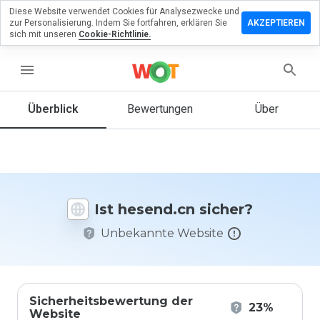
Diese Website verwendet Cookies für Analysezwecke und
terlassen
zur Personalisierung. Indem Sie fortfahren, erklären Sie
AKZEPTIEREN
 eine
sich mit unseren
Cookie-Richtlinie.
wertung
menu
send.cn
Überblick
Bewertungen
Über
Wie
würden
Sie diese
Website
Ist hesend.cn sicher?
auf einer
Skala von
Unbekannte Website
1 bis 5
bewerten?
Sicherheitsbewertung der
23%
Website