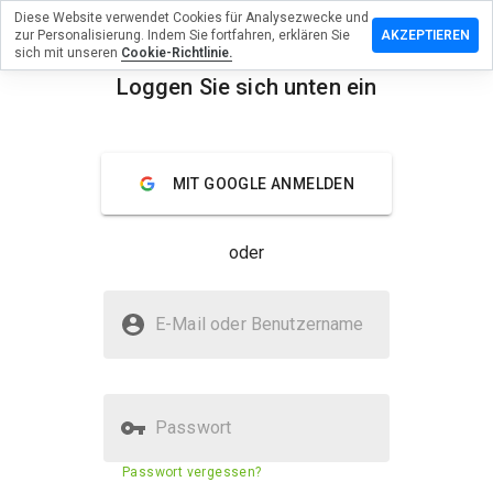
Diese Website verwendet Cookies für Analysezwecke und
terlassen
zur Personalisierung. Indem Sie fortfahren, erklären Sie
AKZEPTIEREN
 eine
sich mit unseren
Cookie-Richtlinie.
ertung zu
Loggen Sie sich unten ein
dadwi.info
menu
Überblick
Bewertungen
Über
MIT GOOGLE ANMELDEN
Wie
würden
oder
Sie diese
Website
auf einer
Ist hoodadwi.info sicher?
Skala von
E-Mail oder Benutzername
1 bis 5
Unbekannte Website
bewerten?
Passwort
Sicherheitsbewertung der
N/A
Passwort vergessen?
Website