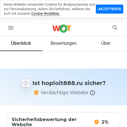
Diese Website verwendet Cookies für Analysezwecke und
terlassen
zur Personalisierung. Indem Sie fortfahren, erklären Sie
AKZEPTIEREN
 eine
sich mit unseren
Cookie-Richtlinie.
wertung
menu
loit888.ru
Überblick
Bewertungen
Über
Wie
würden
Sie diese
Website
Ist hoploit888.ru sicher?
auf einer
Skala von
Verdächtige Website
1 bis 5
bewerten?
Sicherheitsbewertung der
2%
Website