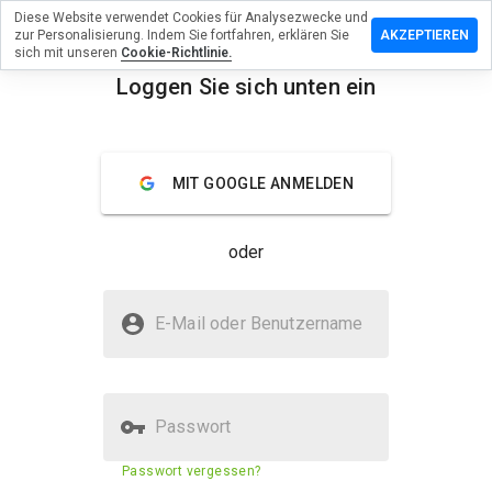
Diese Website verwendet Cookies für Analysezwecke und
terlassen
zur Personalisierung. Indem Sie fortfahren, erklären Sie
AKZEPTIEREN
 eine
sich mit unseren
Cookie-Richtlinie.
ertung
Loggen Sie sich unten ein
menu
ehrlfv.info
Überblick
Bewertungen
Über
MIT GOOGLE ANMELDEN
Wie
oder
würden
Sie diese
Website
Ist hosehrlfv.info sicher?
auf einer
E-Mail oder Benutzername
Skala von
Unbekannte Website
1 bis 5
bewerten?
Passwort
Sicherheitsbewertung der
23%
Passwort vergessen?
Website