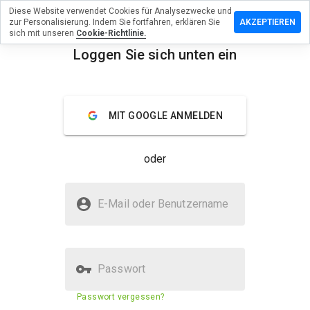
Diese Website verwendet Cookies für Analysezwecke und
terlassen
zur Personalisierung. Indem Sie fortfahren, erklären Sie
AKZEPTIEREN
eine
sich mit unseren
Cookie-Richtlinie.
ertung zu
Loggen Sie sich unten ein
1.andy.net
menu
Überblick
Bewertungen
Über
MIT GOOGLE ANMELDEN
Wie
würden
oder
Sie diese
Website
auf einer
Ist host1.andy.net sicher?
Skala von
E-Mail oder Benutzername
1 bis 5
Vertraut von WOT
bewerten?
Passwort
Sicherheitsbewertung der
66%
Passwort vergessen?
Website