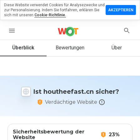
Diese Website verwendet Cookies für Analysezwecke und
erlassen
zur Personalisierung. Indem Sie fortfahren, erklären Sie
AKZEPTIEREN
eine
sich mit unseren
Cookie-Richtlinie.
ertung zu
heefast.cn
menu
Überblick
Bewertungen
Über
Wie
würden
Sie diese
Website
auf einer
Ist houtheefast.cn sicher?
Skala von
1 bis 5
Verdächtige Website
bewerten?
Sicherheitsbewertung der
23%
Website