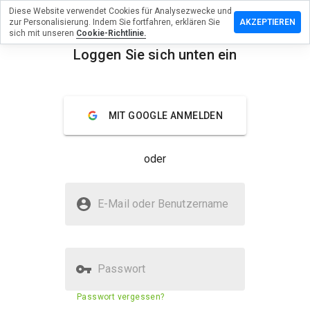
Diese Website verwendet Cookies für Analysezwecke und
terlassen
zur Personalisierung. Indem Sie fortfahren, erklären Sie
AKZEPTIEREN
 eine
sich mit unseren
Cookie-Richtlinie.
wertung
Loggen Sie sich unten ein
menu
trust.ru
Überblick
Bewertungen
Über
MIT GOOGLE ANMELDEN
Wie
oder
würden
Sie diese
Website
Ist hugtrust.ru sicher?
auf einer
E-Mail oder Benutzername
Skala von
Vertraut von WOT
1 bis 5
bewerten?
Passwort
Sicherheitsbewertung der
N/A
Passwort vergessen?
Website