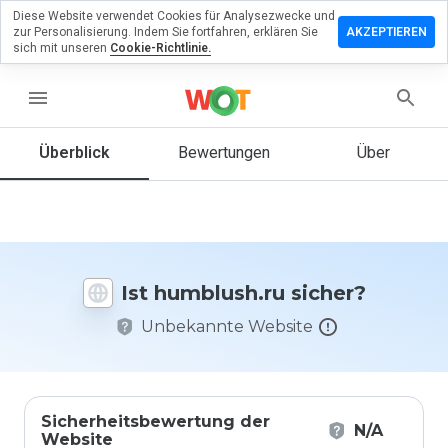
Diese Website verwendet Cookies für Analysezwecke und
terlassen
zur Personalisierung. Indem Sie fortfahren, erklären Sie
AKZEPTIEREN
 eine
sich mit unseren
Cookie-Richtlinie.
wertung
menu
blush.ru
Überblick
Bewertungen
Über
Wie
würden
Sie diese
Website
Ist humblush.ru sicher?
auf einer
Skala von
Unbekannte Website
1 bis 5
bewerten?
Sicherheitsbewertung der
N/A
Website