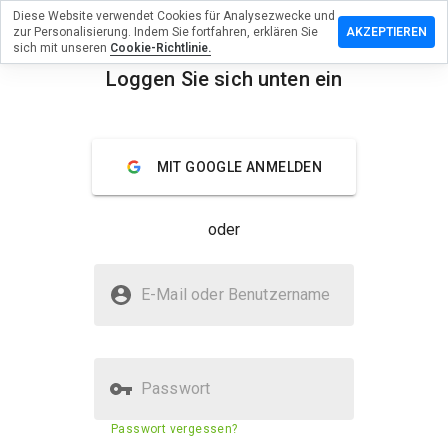
Diese Website verwendet Cookies für Analysezwecke und
terlassen
zur Personalisierung. Indem Sie fortfahren, erklären Sie
AKZEPTIEREN
 eine
sich mit unseren
Cookie-Richtlinie.
wertung
Loggen Sie sich unten ein
hxacq.ru
menu
Überblick
Bewertungen
Über
MIT GOOGLE ANMELDEN
Wie
würden
oder
Sie diese
Website
auf einer
Ist hxacq.ru sicher?
Skala von
E-Mail oder Benutzername
1 bis 5
Verdächtige Website
bewerten?
Passwort
Sicherheitsbewertung der
23%
Passwort vergessen?
Website