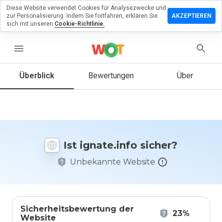
Diese Website verwendet Cookies für Analysezwecke und
terlassen
zur Personalisierung. Indem Sie fortfahren, erklären Sie
AKZEPTIEREN
 eine
sich mit unseren
Cookie-Richtlinie.
wertung
menu
ate.info
Überblick
Bewertungen
Über
Wie
würden
Sie diese
Website
Ist ignate.info sicher?
auf einer
Skala von
Unbekannte Website
1 bis 5
bewerten?
Sicherheitsbewertung der
23%
Website