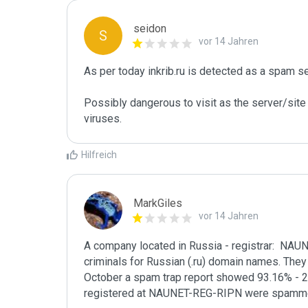
seidon
S
vor 14 Jahren
As per today inkrib.ru is detected as a spam s
Possibly dangerous to visit as the server/site 
viruses.
Hilfreich
MarkGiles
vor 14 Jahren
A company located in Russia - registrar:  NAU
criminals for Russian (.ru) domain names. They a
October a spam trap report showed 93.16% - 21
registered at NAUNET-REG-RIPN were spamme