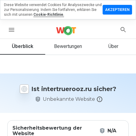
Diese Website verwendet Cookies für Analysezwecke und
erlassen
zur Personalisierung. Indem Sie fortfahren, erklären Sie
AKZEPTIEREN
eine
sich mit unseren
Cookie-Richtlinie.
rtung zu
rtruerooz.ru
menu
Überblick
Bewertungen
Über
Wie
würden
Sie diese
Website
auf einer
Ist intertruerooz.ru sicher?
Skala von
1 bis 5
Unbekannte Website
bewerten?
Sicherheitsbewertung der
N/A
Website