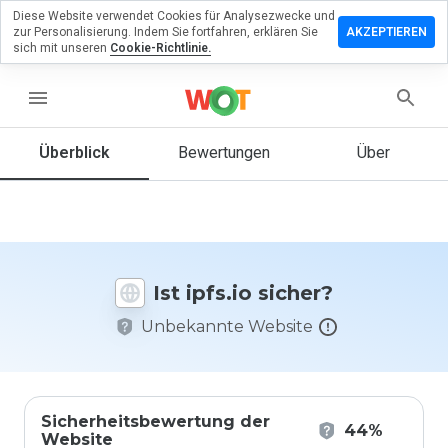
Diese Website verwendet Cookies für Analysezwecke und
terlassen
zur Personalisierung. Indem Sie fortfahren, erklären Sie
AKZEPTIEREN
 eine
sich mit unseren
Cookie-Richtlinie.
wertung
ipfs.io
menu
Überblick
Bewertungen
Über
Wie
würden
Sie diese
Website
auf einer
Ist ipfs.io sicher?
Skala von
1 bis 5
Unbekannte Website
bewerten?
Sicherheitsbewertung der
44%
Website