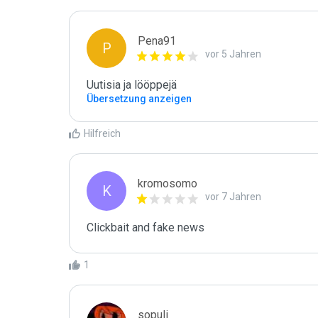
Pena91
P
vor 5 Jahren
Uutisia ja lööppejä
Übersetzung anzeigen
Hilfreich
kromosomo
K
vor 7 Jahren
Clickbait and fake news
1
sopuli