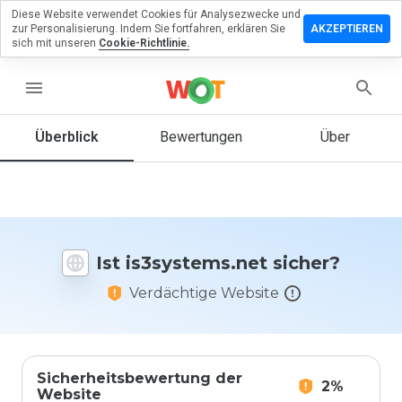
Diese Website verwendet Cookies für Analysezwecke und
erlassen
zur Personalisierung. Indem Sie fortfahren, erklären Sie
AKZEPTIEREN
eine
sich mit unseren
Cookie-Richtlinie.
rtung zu
ystems.net
menu
Überblick
Bewertungen
Über
Wie
würden
Sie diese
Website
auf einer
Ist is3systems.net sicher?
Skala von
1 bis 5
Verdächtige Website
bewerten?
Sicherheitsbewertung der
2%
Website