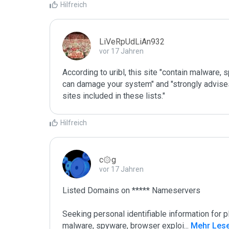
Hilfreich
LiVeRpUdLiAn932
vor 17 Jahren
According to uribl, this site "contain malware,
can damage your system" and "strongly advises 
sites included in these lists."
Hilfreich
c۞g
vor 17 Jahren
Listed Domains on ***** Nameservers

Seeking personal identifiable information for
malware, spyware, browser exploi
...
 Mehr Les