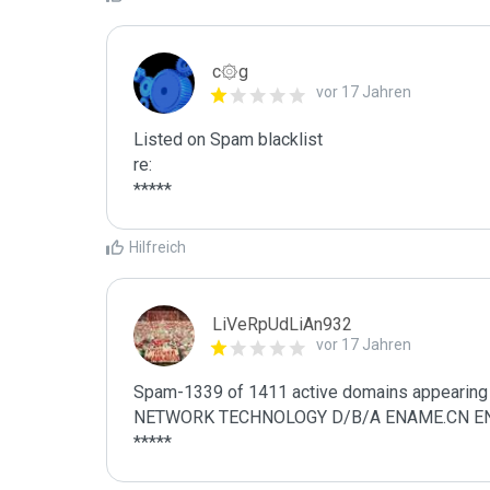
c۞g
vor 17 Jahren
Listed on Spam blacklist

re:

*****
Hilfreich
LiVeRpUdLiAn932
vor 17 Jahren
Spam-1339 of 1411 active domains appearing 
NETWORK TECHNOLOGY D/B/A ENAME.CN ENAME.
*****