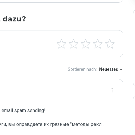
t dazu?
Sortieren nach:
Neuestes
email spam sending!

уги, вы оправдаете их грязные "методы рекл
...