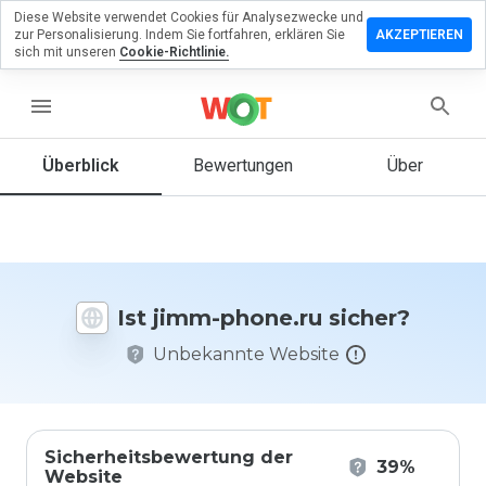
Diese Website verwendet Cookies für Analysezwecke und
terlassen
zur Personalisierung. Indem Sie fortfahren, erklären Sie
AKZEPTIEREN
 eine
sich mit unseren
Cookie-Richtlinie.
wertung
jimm-
menu
ne.ru
Überblick
Bewertungen
Über
Wie
würden
Sie diese
Website
Ist jimm-phone.ru sicher?
auf einer
Skala von
Unbekannte Website
1 bis 5
bewerten?
Sicherheitsbewertung der
39%
Website