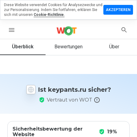
Diese Website verwendet Cookies für Analysezwecke und
terlassen
zur Personalisierung. Indem Sie fortfahren, erklären Sie
AKZEPTIEREN
 eine
sich mit unseren
Cookie-Richtlinie.
wertung
menu
pants.ru
Überblick
Bewertungen
Über
Wie
würden
Sie diese
Website
Ist keypants.ru sicher?
auf einer
Skala von
Vertraut von WOT
1 bis 5
bewerten?
Sicherheitsbewertung der
19%
Website