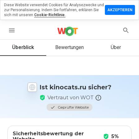
Diese Website verwendet Cookies für Analysezwecke und
terlassen
zur Personalisierung. Indem Sie fortfahren, erklären Sie
AKZEPTIEREN
 eine
sich mit unseren
Cookie-Richtlinie.
wertung
menu
ocats.ru
Überblick
Bewertungen
Über
Wie
würden
Sie diese
Website
Ist kinocats.ru sicher?
auf einer
Skala von
Vertraut von WOT
1 bis 5
bewerten?
Geprüfte Website
Sicherheitsbewertung der
5%