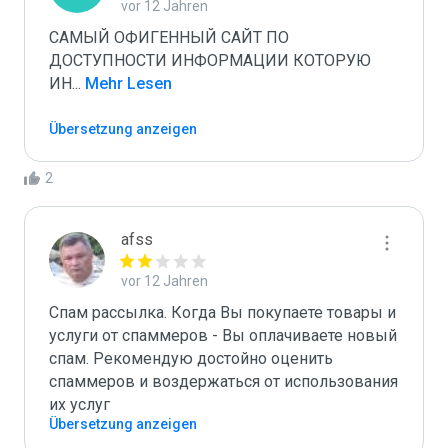
vor 12 Jahren
САМЫЙ ОФИГЕННЫЙ САЙТ ПО 
ДОСТУПНОСТИ ИНФОРМАЦИИ КОТОРУЮ 
ИН
...
 Mehr Lesen
Übersetzung anzeigen
2
afss
vor 12 Jahren
Спам рассылка. Когда Вы покупаете товары и 
услуги от спаммеров - Вы оплачиваете новый 
спам. Рекомендую достойно оценить 
спаммеров и воздержаться от использования 
их услуг
Übersetzung anzeigen