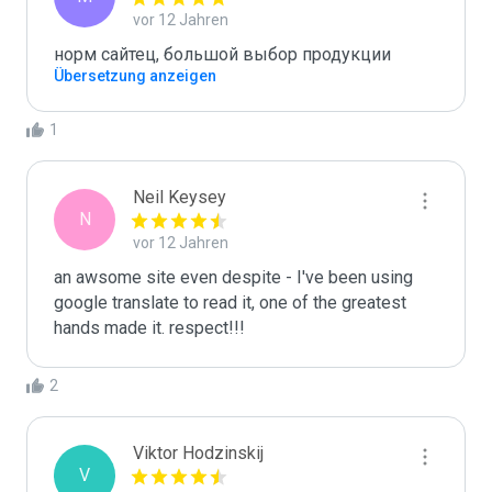
vor 12 Jahren
норм сайтец, большой выбор продукции
Übersetzung anzeigen
1
Neil Keysey
N
vor 12 Jahren
an awsome site even despite - I've been using 
google translate to read it, one of the greatest 
hands made it. respect!!!
2
Viktor Hodzinskij
V