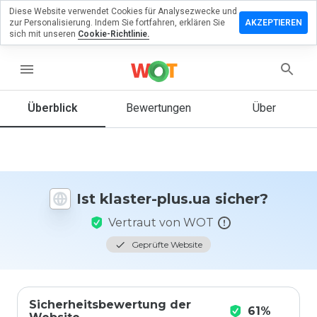
Diese Website verwendet Cookies für Analysezwecke und
terlassen
zur Personalisierung. Indem Sie fortfahren, erklären Sie
AKZEPTIEREN
 eine
sich mit unseren
Cookie-Richtlinie.
wertung
klaster-
menu
s.ua
Überblick
Bewertungen
Über
Wie
würden
Sie diese
Website
Ist klaster-plus.ua sicher?
auf einer
Skala von
Vertraut von WOT
1 bis 5
bewerten?
Geprüfte Website
Sicherheitsbewertung der
61%