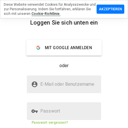
Diese Website verwendet Cookies für Analysezwecke und
assen Sie eine
zur Personalisierung. Indem Sie fortfahren, erklären Sie
AKZEPTIEREN
ung zu
sich mit unseren
Cookie-Richtlinie.
ummersru.info
Loggen Sie sich unten ein
menu
Überblick
Bewertungen
Über
MIT GOOGLE ANMELDEN
Wie
würden
Sie diese
oder
Website
auf einer
Skala von
Ist koxe.drummersru.info sicher?
1 bis 5
E-Mail oder Benutzername
bewerten?
Nicht vertrauenswürdig durch WOT
Passwort
Sicherheitsbewertung der
11%
Passwort vergessen?
Website