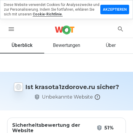
Diese Website verwendet Cookies für Analysezwecke und
lassen Sie
zur Personalisierung. Indem Sie fortfahren, erklären Sie
AKZEPTIEREN
ewertung zu
sich mit unseren
Cookie-Richtlinie.
a1zdorove.ru
menu
Überblick
Bewertungen
Über
Wie
würden
Sie diese
Website
auf einer
Skala von
Ist krasota1zdorove.ru sicher?
1 bis 5
bewerten?
Unbekannte Website
Sicherheitsbewertung der
51%
Website