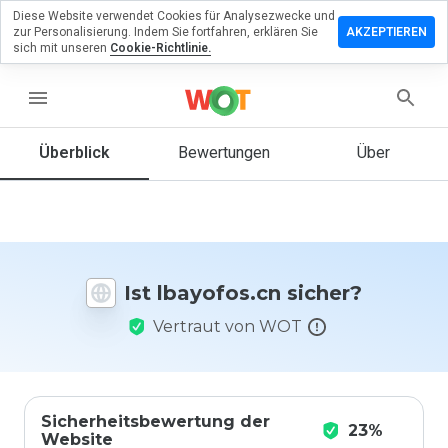
Diese Website verwendet Cookies für Analysezwecke und
terlassen
zur Personalisierung. Indem Sie fortfahren, erklären Sie
AKZEPTIEREN
 eine
sich mit unseren
Cookie-Richtlinie.
wertung
menu
yofos.cn
Überblick
Bewertungen
Über
Wie
würden
Sie diese
Website
Ist lbayofos.cn sicher?
auf einer
Skala von
Vertraut von WOT
1 bis 5
bewerten?
Sicherheitsbewertung der
23%
Website