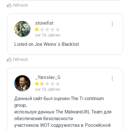
Hilfreich
stonefist
vor 16 Jahren
Listed on Joe Weins´s Blacklist
Hilfreich
_Yaroslav_G
vor 16 Jahren
Данный сайт был оценен The Ti continium 
group,

используя данные The MalwareURL Team для 
обеспечения безопасности 

участников WOT содружества в Российской 