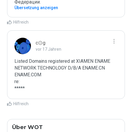
Федерации.
Übersetzung anzeigen
Hilfreich
c۞g
vor 17 Jahren
Listed Domains registered at XIAMEN ENAME 
NETWORK TECHNOLOGY D/B/A ENAME.CN 
ENAME.COM

re:

*****
Hilfreich
Über WOT