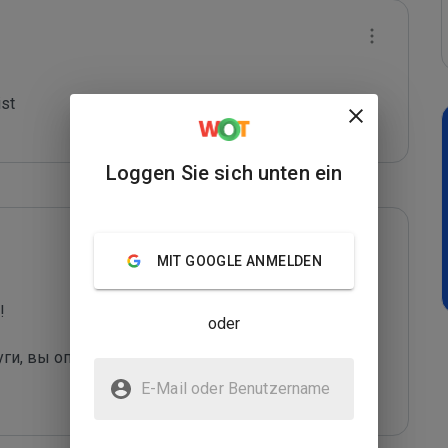
st

Loggen Sie sich unten ein
MIT GOOGLE ANMELDEN
 

oder
уги, вы оправдаете их грязные "методы рекл
...
E-Mail oder Benutzername