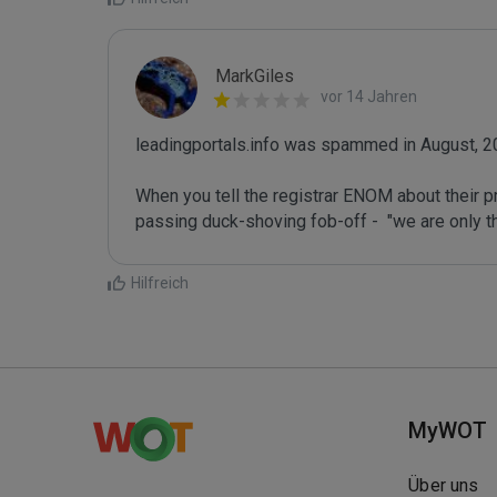
MarkGiles
vor 14 Jahren
leadingportals.info was spammed in August, 2
When you tell the registrar ENOM about their p
passing duck-shoving fob-off -  "we are only th
Hilfreich
MyWOT
Über uns