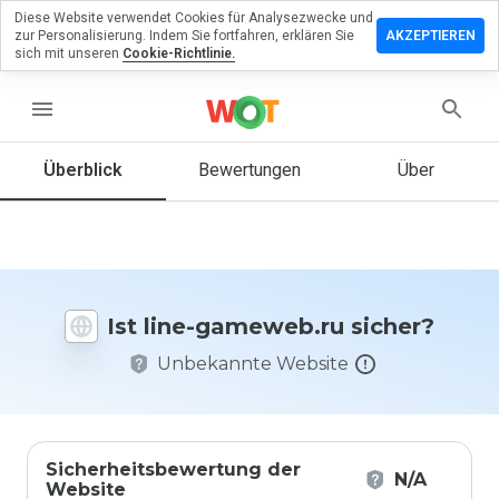
Diese Website verwendet Cookies für Analysezwecke und
terlassen
zur Personalisierung. Indem Sie fortfahren, erklären Sie
AKZEPTIEREN
 eine
sich mit unseren
Cookie-Richtlinie.
wertung
line-
menu
meweb.ru
Überblick
Bewertungen
Über
Wie
würden
Sie diese
Website
Ist line-gameweb.ru sicher?
auf einer
Skala von
Unbekannte Website
1 bis 5
bewerten?
Sicherheitsbewertung der
N/A
Website