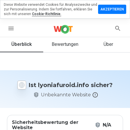
Diese Website verwendet Cookies für Analysezwecke und
erlassen
zur Personalisierung. Indem Sie fortfahren, erklären Sie
AKZEPTIEREN
eine
sich mit unseren
Cookie-Richtlinie.
rtung zu
afuroid.info
menu
Überblick
Bewertungen
Über
Wie
würden
Sie diese
Website
auf einer
Ist lyoniafuroid.info sicher?
Skala von
1 bis 5
Unbekannte Website
bewerten?
Sicherheitsbewertung der
N/A
Website