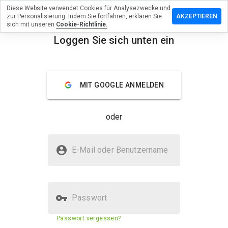
Diese Website verwendet Cookies für Analysezwecke und
terlassen
zur Personalisierung. Indem Sie fortfahren, erklären Sie
AKZEPTIEREN
 eine
sich mit unseren
Cookie-Richtlinie.
wertung
Loggen Sie sich unten ein
menu
inte.co.uk
Überblick
Bewertungen
Über
MIT GOOGLE ANMELDEN
Wie
oder
würden
Sie diese
Website
Ist lytinte.co.uk sicher?
auf einer
E-Mail oder Benutzername
Skala von
Vertraut von WOT
1 bis 5
bewerten?
Passwort
Sicherheitsbewertung der
N/A
Passwort vergessen?
Website