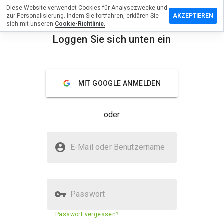
Diese Website verwendet Cookies für Analysezwecke und
terlassen
zur Personalisierung. Indem Sie fortfahren, erklären Sie
AKZEPTIEREN
 eine
sich mit unseren
Cookie-Richtlinie.
wertung
Loggen Sie sich unten ein
 mango-
menu
ice.ru
Überblick
Bewertungen
Über
MIT GOOGLE ANMELDEN
Wie
oder
würden
Sie diese
Website
Ist mango-office.ru sicher?
auf einer
E-Mail oder Benutzername
Skala von
Vertraut von WOT
1 bis 5
bewerten?
Passwort
Sicherheitsbewertung der
68%
Passwort vergessen?
Website