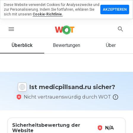
Diese Website verwendet Cookies für Analysezwecke und
erlassen
zur Personalisierung. Indem Sie fortfahren, erklären Sie
AKZEPTIEREN
ine
sich mit unseren
Cookie-Richtlinie.
rtung zu
pillsand.ru
menu
Überblick
Bewertungen
Über
Wie
würden
Sie diese
Website
auf einer
Ist medicpillsand.ru sicher?
Skala von
1 bis 5
Nicht vertrauenswürdig durch WOT
bewerten?
Sicherheitsbewertung der
N/A
Website