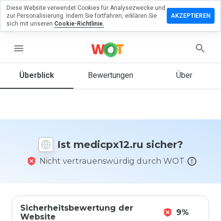
Diese Website verwendet Cookies für Analysezwecke und
terlassen
zur Personalisierung. Indem Sie fortfahren, erklären Sie
AKZEPTIEREN
 eine
sich mit unseren
Cookie-Richtlinie.
ertung
menu
icpx12.ru
Überblick
Bewertungen
Über
Wie
würden
Sie diese
Website
Ist medicpx12.ru sicher?
auf einer
Skala von
Nicht vertrauenswürdig durch WOT
1 bis 5
bewerten?
Sicherheitsbewertung der
9%
Website